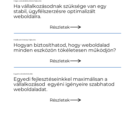
Céges weboldalkészítés és fejlesztés
Ha vállalkozásodnak szüksége van egy
stabil, ügyfélszerzésre optimalizált
weboldalra.
Részletek
Mobilbarát Weblap Fejlesztés
Hogyan biztosíthatod, hogy weboldalad
minden eszközön tökéletesen működjön?
Részletek
Egyedi weboldal készítés
Egyedi fejlesztéseinkkel maximálisan a
vállalkozásod egyéni igényeire szabhatod
weboldaladat.
Részletek