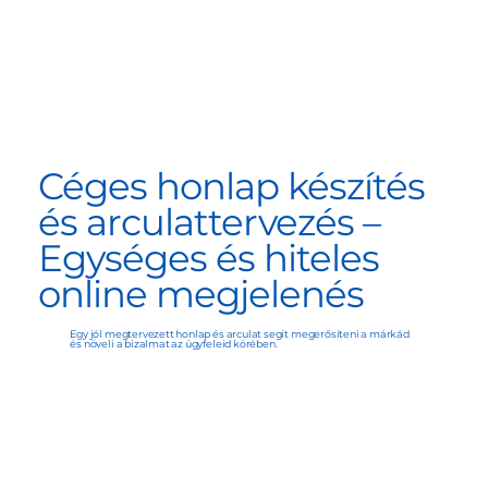
Céges honlap készítés
és arculattervezés –
Egységes és hiteles
online megjelenés
Egy jól megtervezett honlap és arculat segít megerősíteni a márkád
és növeli a bizalmat az ügyfeleid körében.
Tovább