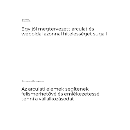
Erős első
benyomás
Egy jól megtervezett arculat és
weboldal azonnal hitelességet sugall
Egységes márkamegjelenés
Az arculati elemek segítenek
felismerhetővé és emlékezetessé
tenni a vállalkozásodat