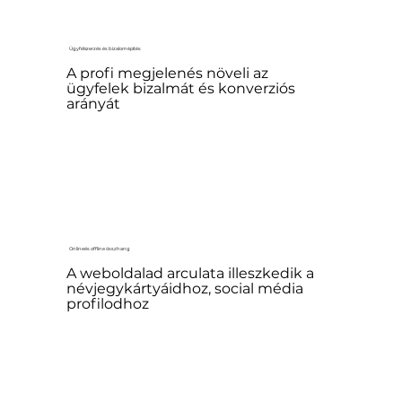
Ügyfélszerzés és bizalomépítés
A profi megjelenés növeli az
ügyfelek bizalmát és konverziós
arányát
Online és offline összhang
A weboldalad arculata illeszkedik a
névjegykártyáidhoz, social média
profilodhoz