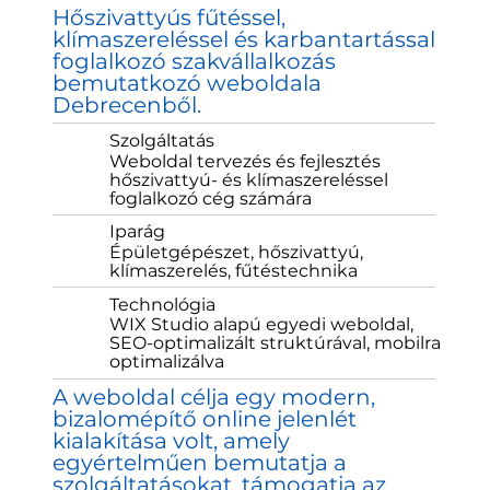
Hőszivattyús fűtéssel,
klímaszereléssel és karbantartással
foglalkozó szakvállalkozás
bemutatkozó weboldala
Debrecenből.
Szolgáltatás
Weboldal tervezés és fejlesztés
hőszivattyú- és klímaszereléssel
foglalkozó cég számára
Iparág
Épületgépészet, hőszivattyú,
klímaszerelés, fűtéstechnika
Technológia
WIX Studio alapú egyedi weboldal,
SEO-optimalizált struktúrával, mobilra
optimalizálva
A weboldal célja egy modern,
bizalomépítő online jelenlét
kialakítása volt, amely
egyértelműen bemutatja a
szolgáltatásokat, támogatja az