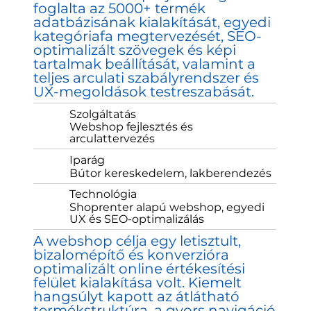
foglalta az 5000+ termék
adatbázisának kialakítását, egyedi
kategóriafa megtervezését, SEO-
optimalizált szövegek és képi
tartalmak beállítását, valamint a
teljes arculati szabályrendszer és
UX-megoldások testreszabását.
Szolgáltatás
Webshop fejlesztés és
arculattervezés
Iparág
Bútor kereskedelem, lakberendezés
Technológia
Shoprenter alapú webshop, egyedi
UX és SEO-optimalizálás
A webshop célja egy letisztult,
bizalomépítő és konverzióra
optimalizált online értékesítési
felület kialakítása volt. Kiemelt
hangsúlyt kapott az átlátható
termékstruktúra, a gyors navigáció,