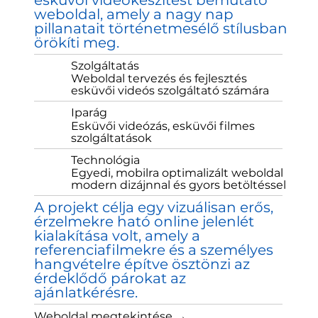
esküvői videókészítést bemutató
weboldal, amely a nagy nap
pillanatait történetmesélő stílusban
örökíti meg.
Szolgáltatás
Weboldal tervezés és fejlesztés
esküvői videós szolgáltató számára
Iparág
Esküvői videózás, esküvői filmes
szolgáltatások
Technológia
Egyedi, mobilra optimalizált weboldal
modern dizájnnal és gyors betöltéssel
A projekt célja egy vizuálisan erős,
érzelmekre ható online jelenlét
kialakítása volt, amely a
referenciafilmekre és a személyes
hangvételre építve ösztönzi az
érdeklődő párokat az
ajánlatkérésre.
Weboldal megtekintése →