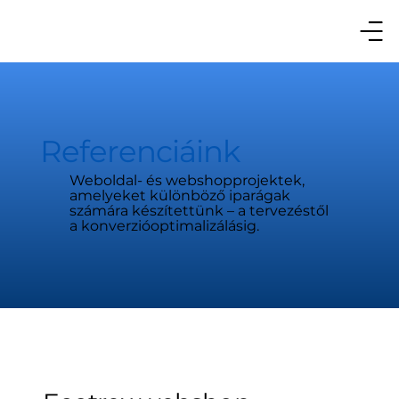
Referenciáink
Weboldal- és webshopprojektek,
amelyeket különböző iparágak
számára készítettünk – a tervezéstől
a konverzióoptimalizálásig.