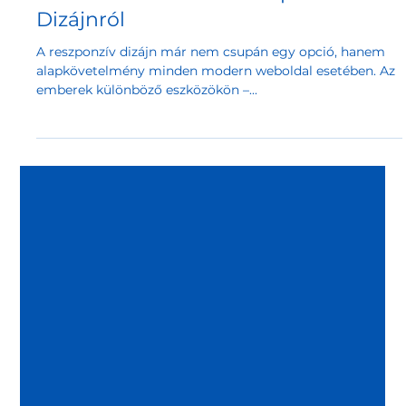
Weboldal tervezés és struktúra
Amit Tudnod Kell a Reszponzív
Dizájnról
A reszponzív dizájn már nem csupán egy opció, hanem
alapkövetelmény minden modern weboldal esetében. Az
emberek különböző eszközökön –...