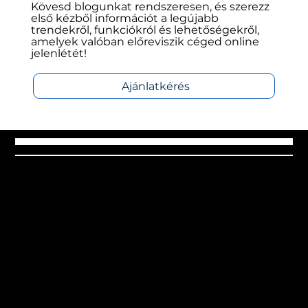
azoknak is, akik nem tech szakemberek.
Akár most indítasz weboldalt, akár egy
meglévő honlapodat szeretnéd
eredményesebbé tenni, nálunk biztosan
találsz olyan tartalmat, ami segít.
Kövesd blogunkat rendszeresen, és szerezz
első kézből információt a legújabb
trendekről, funkciókról és lehetőségekről,
amelyek valóban előreviszik céged online
jelenlétét!
Ajánlatkérés