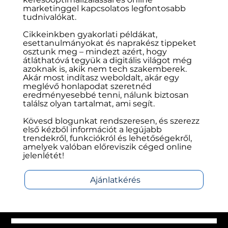
hogy érthető formában mutassa be a
weboldal készítéssel, karbantartással,
keresőoptimalizálással és online
marketinggel kapcsolatos legfontosabb
tudnivalókat.
Cikkeinkben gyakorlati példákat,
esettanulmányokat és naprakész tippeket
osztunk meg – mindezt azért, hogy
átláthatóvá tegyük a digitális világot még
azoknak is, akik nem tech szakemberek.
Akár most indítasz weboldalt, akár egy
meglévő honlapodat szeretnéd
eredményesebbé tenni, nálunk biztosan
találsz olyan tartalmat, ami segít.
Kövesd blogunkat rendszeresen, és szerezz
első kézből információt a legújabb
trendekről, funkciókról és lehetőségekről,
amelyek valóban előreviszik céged online
jelenlétét!
Ajánlatkérés