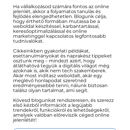
készítésre
Ha vállalkozásod számára fontos az online
jelenlét, akkor a folyamatos tanulás és
fejlődés elengedhetetlen. Blogunk célja,
hogy érthető formában mutassa be a
weboldal készítéssel, karbantartással,
keresőoptimalizálással és online
marketinggel kapcsolatos legfontosabb
tudnivalókat.
Cikkeinkben gyakorlati példákat,
esettanulmányokat és naprakész tippeket
osztunk meg – mindezt azért, hogy
átláthatóvá tegyük a digitális világot még
azoknak is, akik nem tech szakemberek.
Akár most indítasz weboldalt, akár egy
meglévő honlapodat szeretnéd
eredményesebbé tenni, nálunk biztosan
találsz olyan tartalmat, ami segít.
Kövesd blogunkat rendszeresen, és szerezz
első kézből információt a legújabb
trendekről, funkciókról és lehetőségekről,
amelyek valóban előreviszik céged online