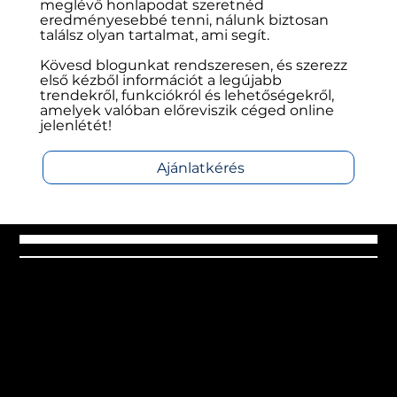
azoknak is, akik nem tech szakemberek.
Akár most indítasz weboldalt, akár egy
meglévő honlapodat szeretnéd
eredményesebbé tenni, nálunk biztosan
találsz olyan tartalmat, ami segít.
Kövesd blogunkat rendszeresen, és szerezz
első kézből információt a legújabb
trendekről, funkciókról és lehetőségekről,
amelyek valóban előreviszik céged online
jelenlétét!
Ajánlatkérés