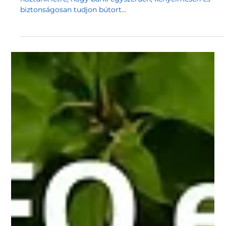
Shoprenterrel – lépésről lépésre –
SEO stratégia + tanulságok
A Bútorium egy modern bútor webáruház, amelyet azért
hoztunk létre, hogy bárki egyszerűen, kényelmesen és
biztonságosan tudjon bútort...