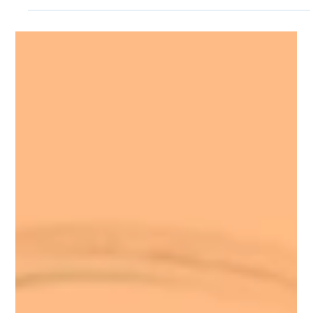
Vida Károly
2025. márc. 7.
2 perc olvasás
Weboldal készítés
Online marketing ügynökség vagy
házon belüli marketing – Melyik éri
meg jobban?
A digitális világban minden vállalkozás számára
kulcsfontosságú a marketing, de felmerül a kérdés:
érdemes egy online marketing...