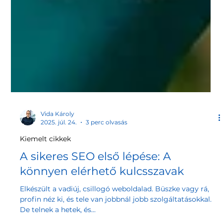
Vida Károly
2025. júl. 24.
3 perc olvasás