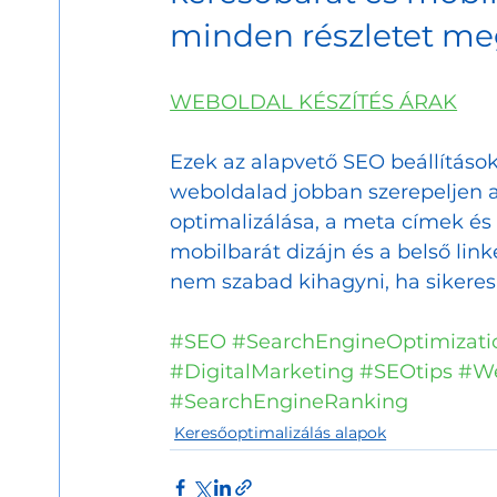
minden részletet meg
WEBOLDAL KÉSZÍTÉS ÁRAK
Ezek az alapvető SEO beállításo
weboldalad jobban szerepeljen a 
optimalizálása, a meta címek és l
mobilbarát dizájn és a belső lin
nem szabad kihagyni, ha sikeres 
#SEO
#SearchEngineOptimizati
#DigitalMarketing
#SEOtips
#We
#SearchEngineRanking
Keresőoptimalizálás alapok