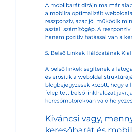
A mobilbarát dizájn ma már alap
a mobilra optimalizált weboldal
reszponzív, azaz jól működik min
asztali számítógép. A reszponzív 
hanem pozitív hatással van a ke
5. Belső Linkek Hálózatának Kial
A belső linkek segítenek a láto
és erősítik a weboldal struktúráj
blogbejegyzések között, hogy a lá
felépített belső linkhálózat javít
keresőmotorokban való helyezést
Kíváncsi vagy, menny
keresőbarát és mobilr