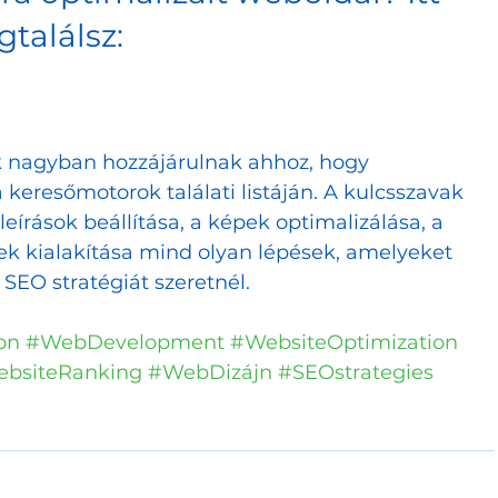
találsz:
k nagyban hozzájárulnak ahhoz, hogy 
keresőmotorok találati listáján. A kulcsszavak 
eírások beállítása, a képek optimalizálása, a 
kek kialakítása mind olyan lépések, amelyeket 
SEO stratégiát szeretnél.
on
#WebDevelopment
#WebsiteOptimization
bsiteRanking
#WebDizájn
#SEOstrategies