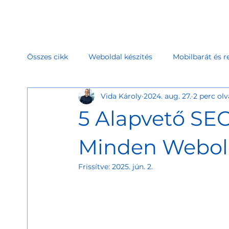
Összes cikk
Weboldal készítés
Mobilbarát és r
Vida Károly
2024. aug. 27.
2 perc ol
Webshop indítás és működtetés
Weboldal kés
5 Alapvető SEO
Weboldal cél és ügyfélszerzés
Weboldal eszkö
Minden Webold
Frissítve:
2025. jún. 2.
Vida Károly
2025. szept. 27.
4 perc olvasás
Weboldal tervezés és struktúra
Weboldal karb
Hogyan építettük fel a Bútorium moder
bútor webshopját Shoprenterrel –
lépésről lépésre – SEO stratégia +