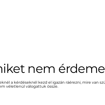
miket nem érdeme
eknél a kérdéseknél kezd el igazán ráérezni, mire van 
nem véletlenül válogattuk össze.