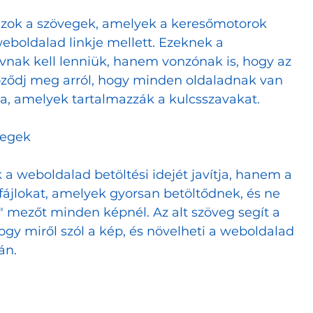
azok a szövegek, amelyek a keresőmotorok 
weboldalad linkje mellett. Ezeknek a 
nak kell lenniük, hanem vonzónak is, hogy az 
őződj meg arról, hogy minden oldaladnak van 
a, amelyek tartalmazzák a kulcsszavakat.
vegek
 weboldalad betöltési idejét javítja, hanem a 
pfájlokat, amelyek gyorsan betöltődnek, és ne 
eg" mezőt minden képnél. Az alt szöveg segít a 
y miről szól a kép, és növelheti a weboldalad 
án.