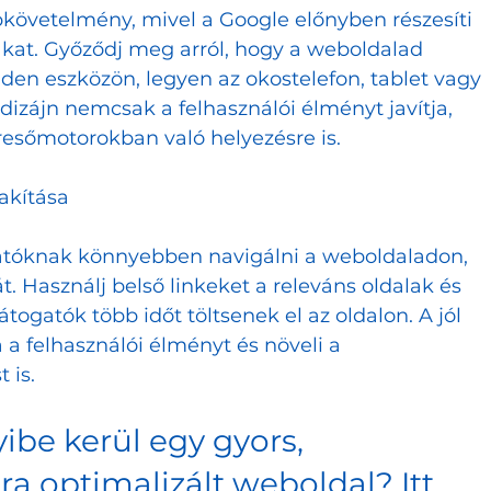
követelmény, mivel a Google előnyben részesíti 
akat. Győződj meg arról, hogy a weboldalad 
den eszközön, legyen az okostelefon, tablet vagy 
dizájn nemcsak a felhasználói élményt javítja, 
resőmotorokban való helyezésre is.
akítása
gatóknak könnyebben navigálni a weboldaladon, 
át. Használj belső linkeket a releváns oldalak és 
togatók több időt töltsenek el az oldalon. A jól 
ja a felhasználói élményt és növeli a 
 is.
ibe kerül egy gyors, 
a optimalizált weboldal? Itt 