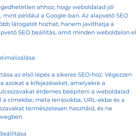
ngedhetetlen ahhoz, hogy weboldalad jól 
 mint például a Google-ban. Az alapvető SEO 
öbb látogatót hozhat, hanem javíthatja a 
1
2
lapvető SEO beállítás, amit minden weboldalon el 
ptimalizálása
tása az első lépés a sikeres SEO-hoz. Végezzen 
a azokat a kifejezéseket, amelyekre a 
kulcsszavakat érdemes beépíteni a weboldalad 
l a címekbe, meta leírásokba, URL-ekbe és a 
sszavakat természetesen használd, és ne 
zövegben.
Beállítása