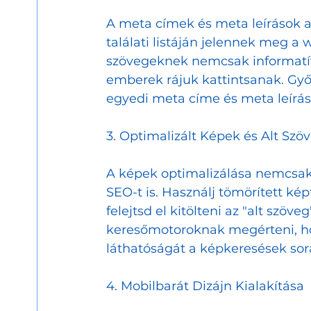
A meta címek és meta leírások 
találati listáján jelennek meg a 
szövegeknek nemcsak informatív
emberek rájuk kattintsanak. Gy
egyedi meta címe és meta leírás
3. Optimalizált Képek és Alt Szö
A képek optimalizálása nemcsak a
SEO-t is. Használj tömörített ké
felejtsd el kitölteni az "alt szöv
keresőmotoroknak megérteni, hog
láthatóságát a képkeresések sor
4. Mobilbarát Dizájn Kialakítása