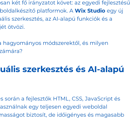
 két fő irányzatot követ: az egyedi fejlesztésű 
oldalkészítő platformok. A 
Wix Studio
 egy új 
ális szerkesztés, az AI-alapú funkciók és a 
1
2
t ötvözi. 
a hagyományos módszerektől, és milyen 
 számára?
zuális szerkesztés és AI-alapú 
során a fejlesztők HTML, CSS, JavaScript és 
asználnak egy teljesen egyedi weboldal 
masságot biztosít, de időigényes és magasabb 