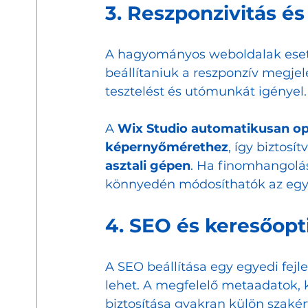
3. Reszponzivitás és
A hagyományos weboldalak eseté
beállítaniuk a reszponzív megje
tesztelést és utómunkát igényel.
A 
Wix Studio automatikusan opt
képernyőmérethez
, így biztosít
asztali gépen
. Ha finomhangolás
könnyedén módosíthatók az egy
4. SEO és keresőopt
A SEO beállítása egy egyedi fejl
lehet. A megfelelő metaadatok, k
biztosítása gyakran külön szakér