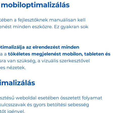
 mobiloptimalizálás
ben a fejlesztőknek manuálisan kell 
lenést minden eszközre. Ez gyakran sok 
imalizálja az elrendezést minden 
va a 
tökéletes megjelenést mobilon, tableten és 
ra van szükség, a vizuális szerkesztővel 
es nézetek.
imalizálás
esztésű weboldal esetében összetett folyamat 
ulcsszavak és gyors betöltési sebesség 
tőt igényel.