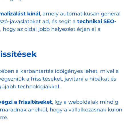
alizálást kínál
, amely automatikusan generál 
zó-javaslatokat ad, és segít a 
technikai SEO-
n
, hogy az oldal jobb helyezést érjen el a 
rissítések
ben a karbantartás időigényes lehet, mivel a 
égezniük a frissítéseket, javítani a hibákat és 
egújabb technológiákkal.
égzi a frissítéseket
, így a weboldalak mindig 
 maradnak anélkül, hogy a vállalkozásnak külön 
rre.