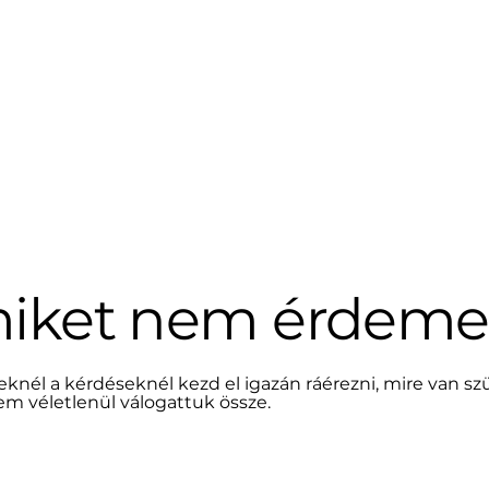
miket nem érdeme
eknél a kérdéseknél kezd el igazán ráérezni, mire van 
nem véletlenül válogattuk össze.