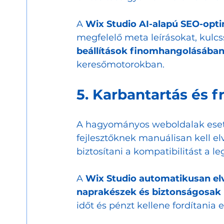
A 
Wix Studio AI-alapú SEO-optim
megfelelő meta leírásokat, kulcss
beállítások finomhangolásába
keresőmotorokban.
5. Karbantartás és f
A hagyományos weboldalak eseté
fejlesztőknek manuálisan kell elv
biztosítani a kompatibilitást a l
A 
Wix Studio automatikusan elv
naprakészek és biztonságosak
időt és pénzt kellene fordítania e