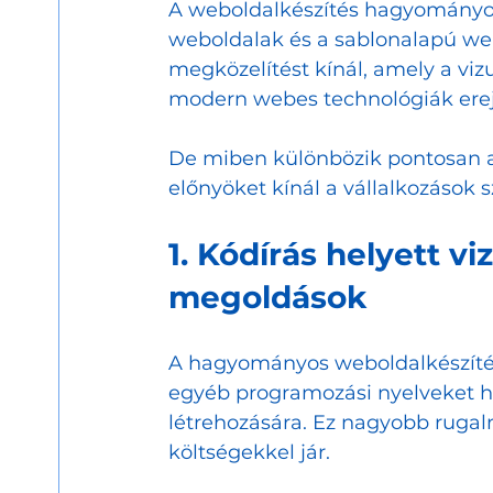
A weboldalkészítés hagyományosan
weboldalak és a sablonalapú web
megközelítést kínál, amely a vizu
modern webes technológiák erejé
De miben különbözik pontosan 
előnyöket kínál a vállalkozások
1. Kódírás helyett vi
megoldások
A hagyományos weboldalkészítés 
egyéb programozási nyelveket h
létrehozására. Ez nagyobb rugal
költségekkel jár.