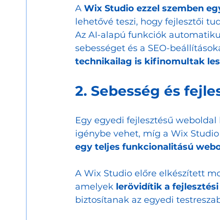
A 
Wix Studio ezzel szemben egy
lehetővé teszi, hogy fejlesztői tu
Az AI-alapú funkciók automatikus
sebességet és a SEO-beállításokat
technikailag is kifinomultak le
2. Sebesség és fejle
Egy egyedi fejlesztésű weboldal 
igénybe vehet, míg a Wix Studio
egy teljes funkcionalitású webo
A Wix Studio előre elkészített m
amelyek 
lerövidítik a fejleszté
biztosítanak az egyedi testresza