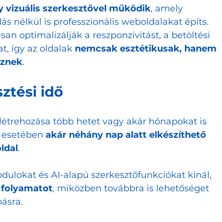
 vizuális szerkesztővel működik
, amely 
dás nélkül is professzionális weboldalakat építs. 
an optimalizálják a reszponzivitást, a betöltési 
, így az oldalak 
nemcsak esztétikusak, hanem 
sznek
.
sztési idő
létrehozása több hetet vagy akár hónapokat is 
 esetében 
akár néhány nap alatt elkészíthető 
ldal
.
odulokat és AI-alapú szerkesztőfunkciókat kínál, 
si folyamatot
, miközben továbbra is lehetőséget 
básra.